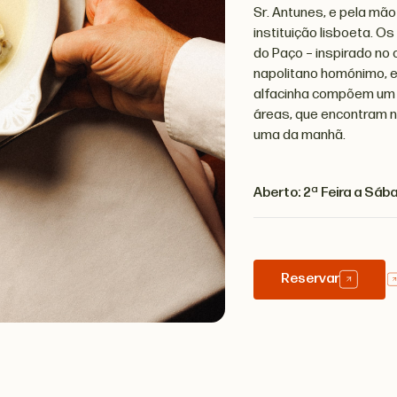
Sr. Antunes, e pela mão
instituição lisboeta. O
do Paço – inspirado no 
napolitano homónimo, e
alfacinha compõem um ra
áreas, que encontram n
uma da manhã.
Aberto: 2ª Feira a Sáb
Reservar