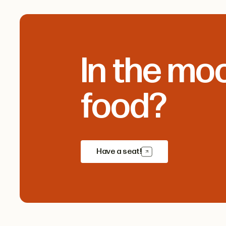
In the mo
food?
Have a seat!